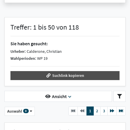
Treffer: 1 bis 50 von 118
Sie haben gesucht:
:
Urheber
Calderone, Christian
:
Wahlperioden
WP 19
Suchlink kopieren
Ansicht
Previous
current
Next
1
2
3
Auswahl
0