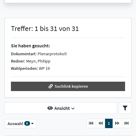
Treffer: 1 bis 31 von 31
Sie haben gesucht:
:
Dokumentart
Plenarprotokoll
:
Redner
Meyn, Philipp
:
Wahlperioden
WP 19
Suchlink kopieren
Ansicht
Previous
current
Next
1
Auswahl
0