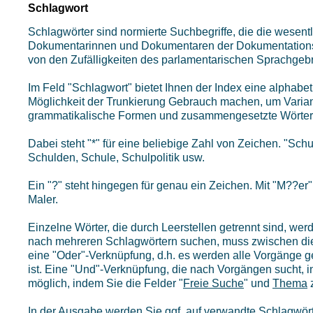
Schlagwort
Schlagwörter sind normierte Suchbegriffe, die die wese
Dokumentarinnen und Dokumentaren der Dokumentationss
von den Zufälligkeiten des parlamentarischen Sprachgeb
Im Feld "Schlagwort" bietet Ihnen der Index eine alphabe
Möglichkeit der Trunkierung Gebrauch machen, um Varian
grammatikalische Formen und zusammengesetzte Wörter m
Dabei steht "*" für eine beliebige Zahl von Zeichen. "Schul
Schulden, Schule, Schulpolitik usw.
Ein "?" steht hingegen für genau ein Zeichen. Mit "M??er
Maler.
Einzelne Wörter, die durch Leerstellen getrennt sind, w
nach mehreren Schlagwörtern suchen, muss zwischen die e
eine "Oder"-Verknüpfung, d.h. es werden alle Vorgänge g
ist. Eine "Und"-Verknüpfung, die nach Vorgängen sucht, in
möglich, indem Sie die Felder "
Freie Suche
" und
Thema
z
In der
Ausgabe
werden Sie ggf. auf verwandte Schlagwör