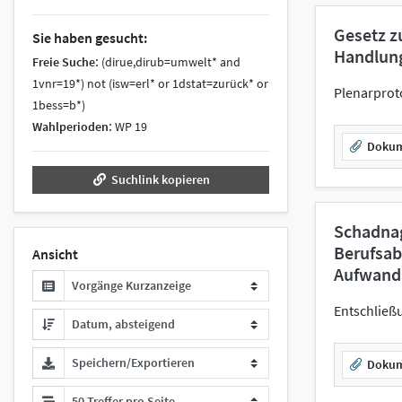
Gesetz z
Sie haben gesucht:
Handlun
:
Freie Suche
(dirue,dirub=umwelt* and
1vnr=19*) not (isw=erl* or 1dstat=zurück* or
Plenarprot
1bess=b*)
:
Wahlperioden
WP 19
Doku
Suchlink kopieren
Schadnag
Berufsab
Ansicht
Aufwand
Vorgänge Kurzanzeige
Entschließ
Datum, absteigend
Speichern/Exportieren
Doku
50 Treffer pro Seite