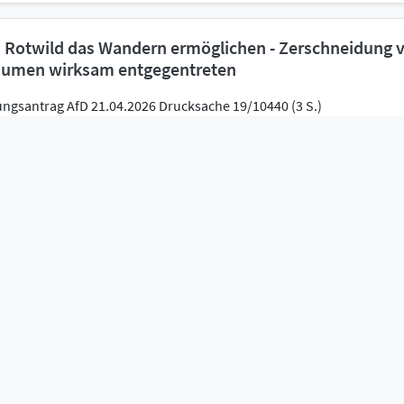
Rotwild das Wandern ermöglichen - Zerschneidung 
äumen wirksam entgegentreten
ungsantrag AfD 21.04.2026 Drucksache 19/10440 (3 S.)
ment
eines Gesetzes zur Änderung des Niedersächsischen
ngsgesetzes zum Abwasserabgabengesetz und zur A
ng über Zuweisungen an kommunale Körperschaften
rabgabe
okoll 19/86 03.03.2026 S 7299-7302
ment