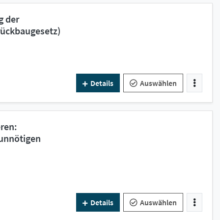
g der
ückbaugesetz)
Details
Auswählen
ren:
unnötigen
Details
Auswählen