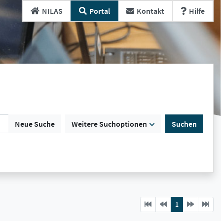
NILAS
Portal
Kontakt
Hilfe
Neue Suche
Weitere Suchoptionen
Suchen
Previous
current
Next
1