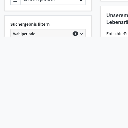
Unserem 
Lebensr
Suchergebnis filtern
Entschließ
Wahlperiode
1
Dokumentart
2
Doku
Dokumenttyp
2
Jahr
4
Entwurf 
Urheber
1
Ausführu
Verordnu
Fraktion
3
Abwasse
Schlagwort
123
Plenarprot
Systematik
21
Doku