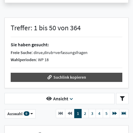
Treffer: 1 bis 50 von 364
Sie haben gesucht:
:
Freie Suche
dirue,dirub=verfassungsfragen
:
Wahlperioden
WP 18
Suchlink kopieren
Ansicht
Previous
current
Next
1
2
3
4
5
Auswahl
0