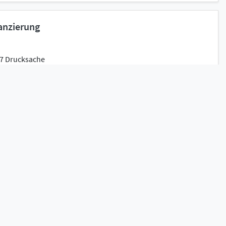
nanzierung
17 Drucksache
Details
Auswählen
 gefördert?
m für Wissenschaft
33 S.)
Details
Auswählen