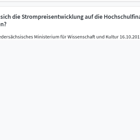
 sich die Strompreisentwicklung auf die Hochschulfi
en?
edersächsisches Ministerium für Wissenschaft und Kultur 16.10.20
S.)
ment
uropäische Kulturrouten in Niedersachsen vom Land
age für die Fragestunde mit Antwort Niedersächsisches Ministeriu
Landtagspräsident - Verwaltung - 21.09.2017 Drucksache 17/8755 (1
ment