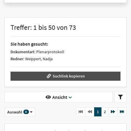
Treffer: 1 bis 50 von 73
Sie haben gesucht:
:
Dokumentart
Plenarprotokoll
:
Redner
Weippert, Nadja
Suchlink kopieren
Ansicht
Previous
current
Next
1
2
Auswahl
0